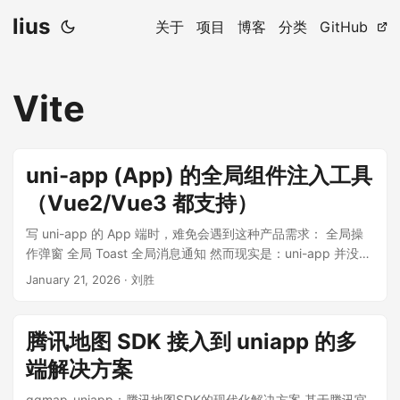
lius
关于
项目
博客
分类
GitHub
Vite
uni-app (App) 的全局组件注入工具
（Vue2/Vue3 都支持）
写 uni-app 的 App 端时，难免会遇到这种产品需求： 全局操
作弹窗 全局 Toast 全局消息通知 然而现实是：uni-app 并没有
像 Vue 那样的“全局组件注入机制”。 即使你用了 easycom 做
January 21, 2026
·
刘胜
到组件“随用随引”，你还是得在每个页面都写一遍：
<CustomModal :title="title" :content="content" /> 但这样显
然不优雅，而且容易漏加/加错，工程量也大，不利于维护。 所
腾讯地图 SDK 接入到 uniapp 的多
以我做了 uni-global-component-inject 这个 loader：用配置
端解决方案
的方式，把全局组件自动注入到每个页面里，并且同时支持：
uni-app Vue2（Webpack） uni-app Vue3（Vite） 这个项目
qqmap-uniapp：腾讯地图SDK的现代化解决方案 基于腾讯官