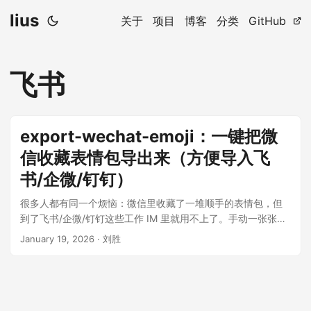
lius
关于
项目
博客
分类
GitHub
飞书
export-wechat-emoji：一键把微
信收藏表情包导出来（方便导入飞
书/企微/钉钉）
很多人都有同一个烦恼：微信里收藏了一堆顺手的表情包，但
到了飞书/企微/钉钉这些工作 IM 里就用不上了。手动一张张保
存太折磨，截图又糊。 所以我做了个小工具：export-wechat-
January 19, 2026
·
刘胜
emoji，目标就是一键把微信收藏表情包导出来（方便用于导入
飞书/企微/钉钉等平台进行斗图！）。 它能干嘛 自动找到
macOS 上微信的数据目录，支持多微信账号选择/切换 解析微
信的收藏表情包数据（Stickers/fav.archive），把表情包的图
片链接扒出来 一键批量下载到本地，并按「每 50 张」分文件