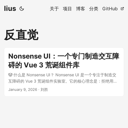
lius
关于
项目
博客
分类
GitHub
反直觉
Nonsense UI：一个专门制造交互障
碍的 Vue 3 荒诞组件库
🤡 什么是 Nonsense UI？ Nonsense UI 是一个专注于制造交
互障碍的 Vue 3 荒诞组件实验室。它的核心理念是：拒绝用户
体验，挑战直觉极限，提供反人类、反直觉的荒诞交互。
January 9, 2026
·
刘胜
Nonsense UI 组件库主页 - 一个专注于制造交互障碍的荒诞组
件实验室 您的浏览器不支持视频播放，请访问 官方文档 在线体
验。 点击播放，体验 Nonsense UI 的荒诞交互效果 🎯 项目背
景 Nonsense UI 是一个纯粹的娱乐项目，没有任何实际用途。
它的存在就是为了整蛊和娱乐，让用户在尝试使用时感到困惑
和挫败。 ✨ 核心特性 极致挫败：每一处交互都经过反直觉设