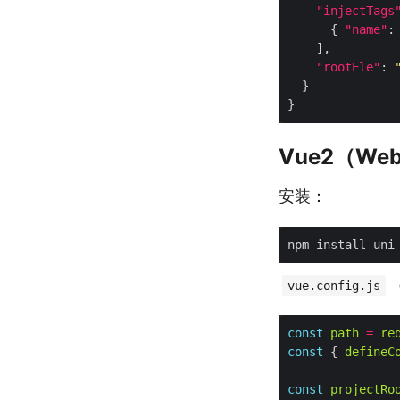
"injectTags
      { 
"name"
:
"rootEle"
: 
Vue2（We
安装：
vue.config.js
const
path
=
re
const
 { 
defineC
const
projectRo