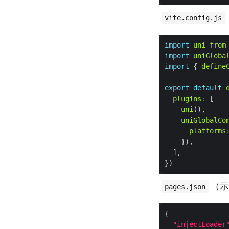
vite.config.js
import
uni
from
import
uniGloba
import
 { 
define
export
default
plugins
:
uni
uniGlobalCo
platforms
（示
pages.json
"injectLoader