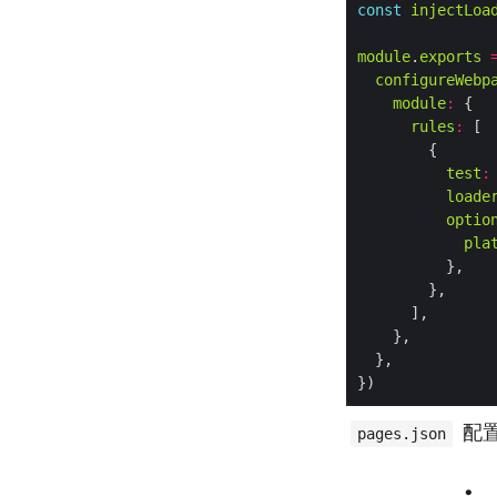
const
injectLoa
module
.
exports
configureWebp
module
:
rules
:
test
:
loade
optio
pla
配置
pages.json