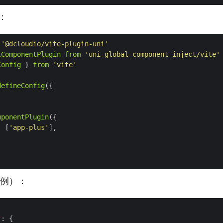
：
'@dcloudio/vite-plugin-uni'
lComponentPlugin
from
'uni-global-component-inject/vite'
Config
 } 
from
'vite'
defineConfig
mponentPlugin
:
 [
'app-plus'
例）：
"