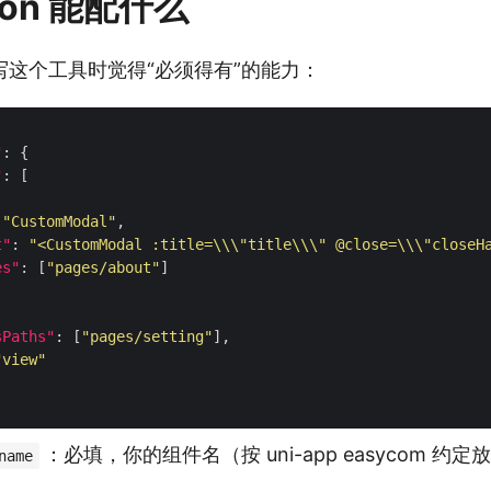
json 能配什么
写这个工具时觉得“必须得有”的能力：
"
"
 
"CustomModal"
t"
: 
"<CustomModal :title=\\\"title\\\" @close=\\\"closeH
es"
: [
"pages/about"
sPaths"
: [
"pages/setting"
"view"
：必填，你的组件名（按 uni-app easycom 约定
name
）