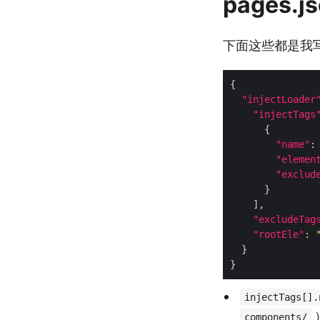
pages.
下面这些都是我
"injectLoader
"injectTags
"name"
:
"elemen
"exclud
"excludeTag
"rootEle"
: 
injectTags[].
components/