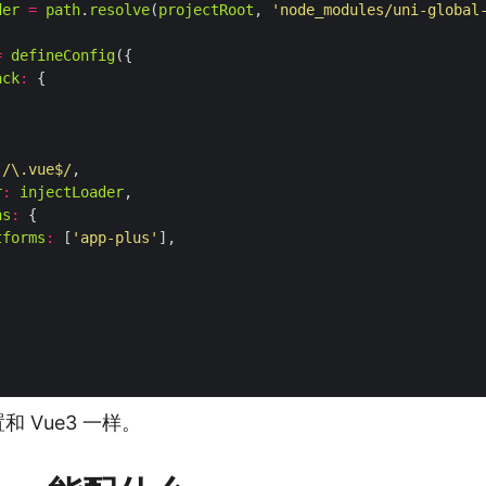
der
=
path
.
resolve
(
projectRoot
, 
'node_modules/uni-global
=
defineConfig
ack
:
/\.vue$/
r
:
injectLoader
ns
:
tforms
:
 [
'app-plus'
和 Vue3 一样。