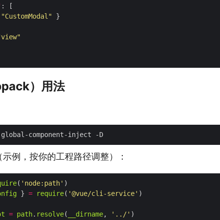
"
 
"CustomModal"
"view"
bpack）用法
（示例，按你的工程路径调整）：
quire
(
'node:path'
onfig
 } 
=
require
(
'@vue/cli-service'
ot
=
path
.
resolve
(
__dirname
, 
'../'